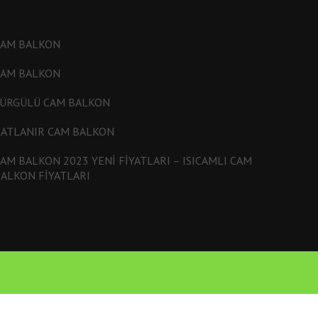
CAM BALKON
CAM BALKON
SÜRGÜLÜ CAM BALKON
ATLANIR CAM BALKON
AM BALKON 2023 YENI FIYATLARI – ISICAMLI CAM
ALKON FIYATLARI