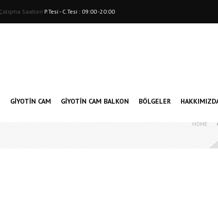
Çalışma Saatleri
P.Tesi - C.Tesi : 09:00 -20:00
N
GIYOTIN CAM
GİYOTİN CAM BALKON
BÖLGELER
HAKKIMIZD
HOME