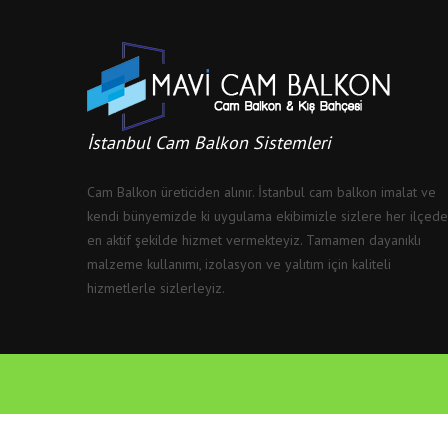
İstanbul Cam Balkon Sistemleri
Cam Balkon üreticiden alınır. İstanbul cam balkon imalat ve
kendi bünyemizde ki uygulama ekibimizle sizlere her ilçed
en aktif şekilde hizmet vermekteyiz. Tamamen dayanıklı
malzeme kullanımı, izolasyon ve yalıtım için kaliteli
hizmetlerle sizlerleyiz.