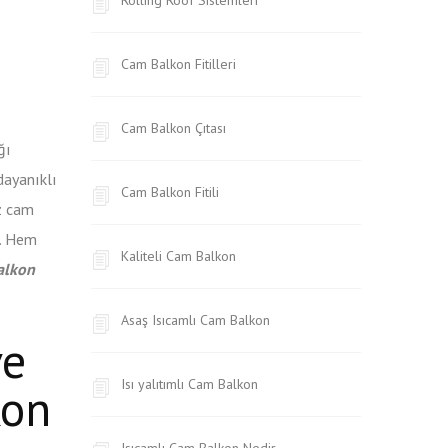
Cam Balkon Fitilleri
Cam Balkon Çıtası
ğı
dayanıklı
Cam Balkon Fitili
z cam
z. Hem
Kaliteli Cam Balkon
alkon
Asaş Isıcamlı Cam Balkon
ve
Isı yalıtımlı Cam Balkon
kon
Isıcamlı Cam Balkon Nedir