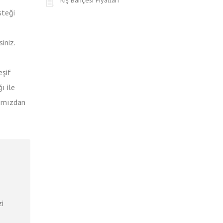
steği
iniz.
eşif
ı ile
rımızdan
zi