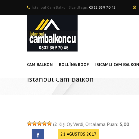
İstanbul Cam Balkon Bize Ulaşın:
0532 359 70 45
CAM BALKON
ROLLING ROOF
ISICAMLI CAM BALKO
İstanbul Cam Balkon
(
2
Kişi Oy Verdi, Ortalama Puan:
5,00
21 AĞUSTOS 2017