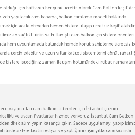
inde olduğu için haftanın her günü ücretiz olarak Cam Balkon keşif de
nınızda yapılacak cam kapama, balkon camlama modeli hakkında
emek için acele etmeden hemen bizlere ulaşıp ücretsiz keşif alabilirs
imiz en sağlıklı ürün ve kullanışlı cam balkon için sizlere önerileri
ıda hem uygunlamada bulunduk hemde konut sahiplerine ücretsiz k
nda tercih edebilir ve uzun yıllar kaliteli sistemlerini gönül rahatlığ
inizde bizlere istediğiniz zaman iletişim bölümündeki irtibat numarala
erece yaygın olan cam balkon sistemleri için İstanbul çözüm
 nitelikli ve uygun fiyatlarlar hizmet veriyoruz. İstanbul Cam Balkon
iciden direk alım yapın kazançlı çıkın. Sadece uygulamayı yapıp işimi
ahilinde sizlere teslim ediyor ve yaptığımız işin yıllarca arkasında