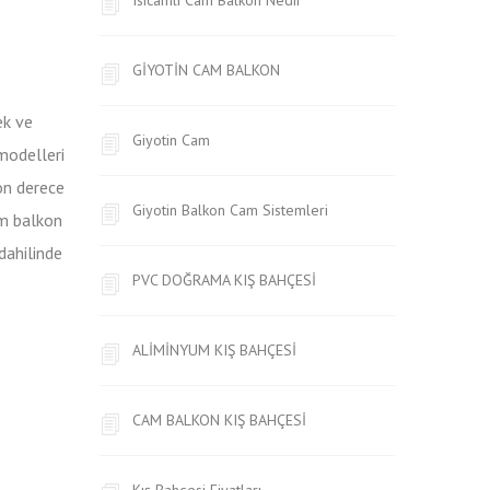
GİYOTİN CAM BALKON
ek ve
Giyotin Cam
odelleri
son derece
Giyotin Balkon Cam Sistemleri
am balkon
dahilinde
PVC DOĞRAMA KIŞ BAHÇESİ
ALİMİNYUM KIŞ BAHÇESİ
CAM BALKON KIŞ BAHÇESİ
Kış Bahçesi Fiyatları