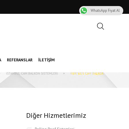
WhatsApp Fiyat Al
A
REFERANSLAR
İLETIŞIM
İSTANBUL CAM BALKON SISTEMLERI
KURTKÖY CAM BALKON
Diğer Hizmetlerimiz
Rolling Roof Sistemleri