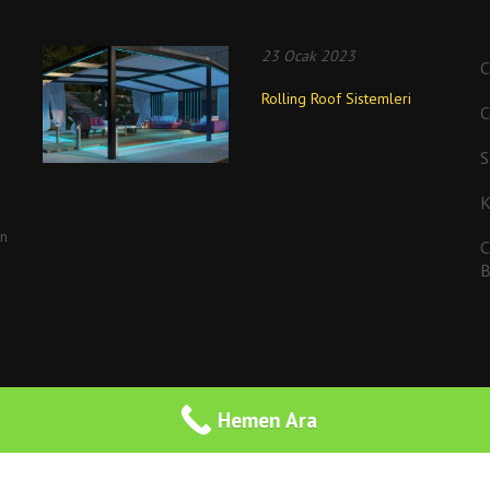
23 Ocak 2023
Rolling Roof Sistemleri
K
en
C
B
Hemen Ara
©2017 Cam Balkon | İstanbul Cam Balkon |
Cam Balkon Tamiri