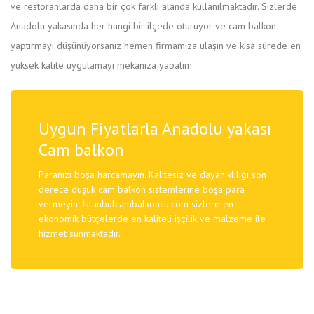
ve restoranlarda daha bir çok farklı alanda kullanılmaktadır. Sizlerde
Anadolu yakasında her hangi bir ilçede oturuyor ve cam balkon
yaptırmayı düşünüyorsanız hemen firmamıza ulaşın ve kısa sürede en
yüksek kalite uygulamayı mekanıza yapalım.
Uygun Fiyatlarla Anadolu yakası
Cam balkon
Paranızı boşa harcamayın. Kalitesiz ve dayanıklılığı son
derece düşük cam balkon sistemlerine boşa para
vermeyin. İstanbulcambalkoncu.com sizlere en
ekonomik bütçelerde en kaliteli işçilik ve malzeme ile
hizmet sunmaktadır.