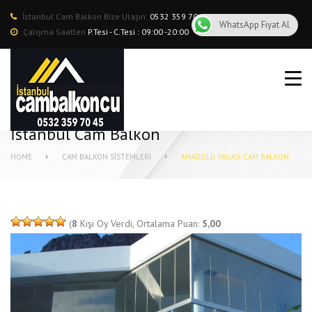
İstanbul Cam Balkon Bize Ulaşın:
0532 359 70 45
WhatsApp Fiyat Al
Çalışma Saatleri
P.Tesi - C.Tesi : 09:00 -20:00
CAM BALKON
ROLLING ROOF
İstanbul Cam Balkon
ISICAMLI CAM BALKON
HOME
CAM BALKON SISTEMLERI
ANADOLU YAKASI CAM BALKON
GIYOTIN CAM
GİYOTİN CAM BALKON
(
8
Kişi Oy Verdi, Ortalama Puan:
5,00
BÖLGELER
HAKKIMIZDA
REFERANSLAR