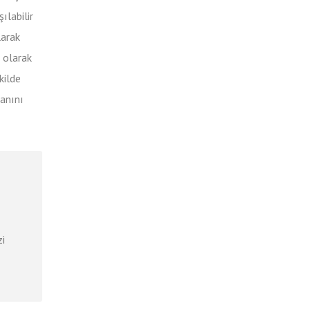
ılabilir
larak
t olarak
kilde
lanını
zi