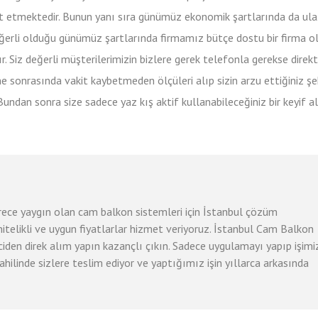
t etmektedir. Bunun yanı sıra günümüz ekonomik şartlarında da ulaş
eğerli olduğu günümüz şartlarında firmamız bütçe dostu bir firma o
. Siz değerli müşterilerimizin bizlere gerek telefonla gerekse direk
 sonrasında vakit kaybetmeden ölçüleri alıp sizin arzu ettiğiniz şe
Bundan sonra size sadece yaz kış aktif kullanabileceğiniz bir keyif a
erece yaygın olan cam balkon sistemleri için İstanbul çözüm
 nitelikli ve uygun fiyatlarlar hizmet veriyoruz. İstanbul Cam Balkon
iciden direk alım yapın kazançlı çıkın. Sadece uygulamayı yapıp işimi
ahilinde sizlere teslim ediyor ve yaptığımız işin yıllarca arkasında