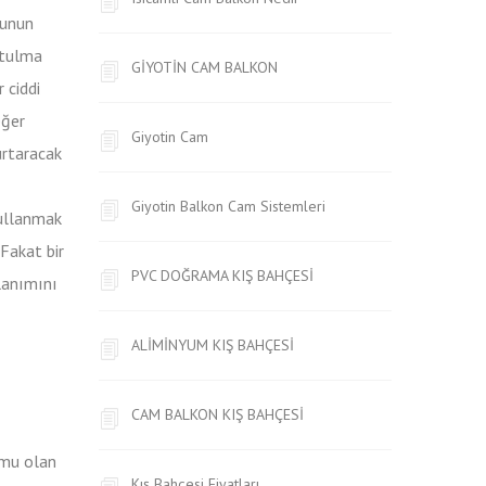
bunun
rtulma
GİYOTİN CAM BALKON
 ciddi
eğer
Giyotin Cam
urtaracak
Giyotin Balkon Cam Sistemleri
kullanmak
Fakat bir
PVC DOĞRAMA KIŞ BAHÇESİ
lanımını
ALİMİNYUM KIŞ BAHÇESİ
CAM BALKON KIŞ BAHÇESİ
umu olan
Kış Bahçesi Fiyatları