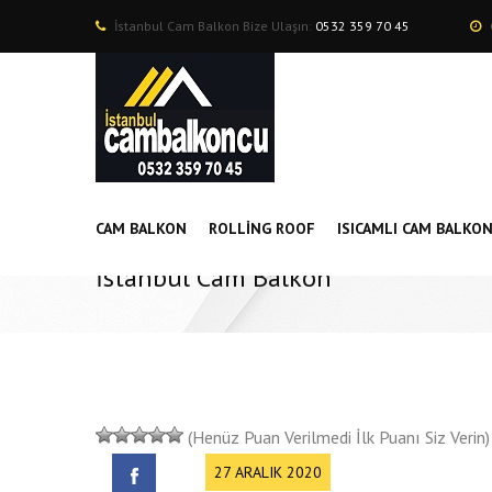
İstanbul Cam Balkon Bize Ulaşın:
0532 359 70 45
CAM BALKON
ROLLING ROOF
ISICAMLI CAM BALKO
İstanbul Cam Balkon
(Henüz Puan Verilmedi İlk Puanı Siz Verin)
27 ARALIK 2020