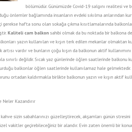
bölümüdür. Günümüzde Covid-19 salgını realitesi ve 
duğu önlemler bağlamında insanların evdeki sıkılma anlarından ku
 içi gerekse hafta sonu olan sokağa çıkma kısıtlamalarında balkonlar
tir.
Kaliteli cam balkon
sahibi olmak da bu noktada bir balkona d
alkonları yazın kullanılan ve kışın terk edilen mekanlar olmaktan k
ok artısı vardır ve bunların çoğu kışın da balkonun aktif kullanımını
la sınırlı değildir. Sıcak yaz günlerinde öğlen saatlerinde balkonu 
 vurduğu balkonlar öğlen saatlerinde kullanılamaz hale gelmektedir. 
orunu ortadan kaldırmakla birlikte balkonun yazın ve kışın aktif kul
e Neler Kazandırır
 kahve sizin sabahlarınızı güzelleştirecek, akşamları günün stresini
el vakitler geçirebileceğiniz bir alandır. Evin zaten önemli bir kon