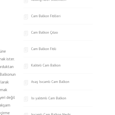
Cam Balkon Fitilleri
Cam Balkon Çıtası
Cam Balkon Fitili
güne
ak ister.
Kaliteli Cam Balkon
urduktan
. Balkonun
larak
Asaş Isıcamlı Cam Balkon
lamak
eri değil
Isı yalıtımlı Cam Balkon
 akşam
eçirme
Isıcamlı Cam Balkon Nedir