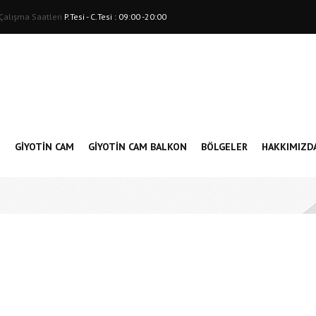
Çalışma Saatleri
P.Tesi - C.Tesi : 09:00 -20:00
N
GIYOTIN CAM
GİYOTİN CAM BALKON
BÖLGELER
HAKKIMIZD