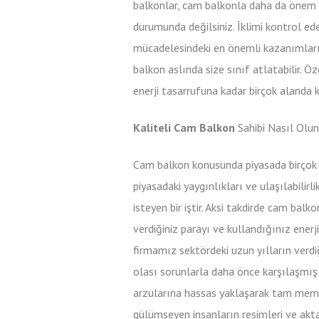
balkonlar, cam balkonla daha da önem k
durumunda değilsiniz. İklimi kontrol e
mücadelesindeki en önemli kazanımlarınd
balkon aslında size sınıf atlatabilir. Öz
enerji tasarrufuna kadar birçok alanda 
Kaliteli Cam Balkon
Sahibi Nasıl Olun
Cam balkon konusunda piyasada birçok
piyasadaki yaygınlıkları ve ulaşılabilirl
isteyen bir iştir. Aksi takdirde cam ba
verdiğiniz parayı ve kullandığınız enerji
firmamız sektördeki uzun yılların verdiğ
olası sorunlarla daha önce karşılaşmış
arzularına hassas yaklaşarak tam mem
gülümseyen insanların resimleri ve akt