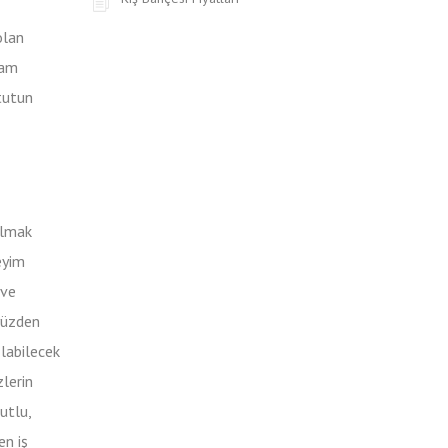
olan
cam
tutun
olmak
neyim
 ve
 yüzden
ılabilecek
lerin
utlu,
en iş