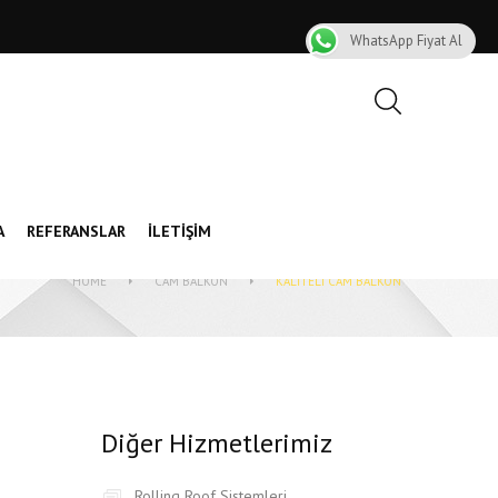
WhatsApp Fiyat Al
A
REFERANSLAR
İLETIŞIM
HOME
CAM BALKON
KALITELI CAM BALKON
Diğer Hizmetlerimiz
Rolling Roof Sistemleri