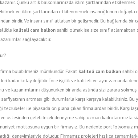
azanır. Çünkü artık balkonlarınızda iklim şartlarından etkilenmek
debilmek ve iklim şartlarından etkilenmemek insanoğlunun doğayla 
an biridir. Ve insanı sınıf atlatan bir gelişmedir. Bu bağlamda bir 
ellikle
kaliteli cam balkon
sahibi olmak ise size sınıf atlamaktan 
kazanımlar sağlayacaktır.
ur?
 firma bulabilmeniz mümkündür. Fakat
kaliteli cam balkon
sahibi 
ikleri kadar kolay değildir. İnce işçilik ve kaliteli ve aynı zamanda de
lkonu ve kazanımlarını düşünürken bir anda aslında sizi zarara sokmuş
 sarfiyatının artması gibi durumlarla karşı karşıya kalabilirsiniz. Bu
i tecrübeler ile piyasada ön plana çıkan firmalardan biridir. Karşılaş
 ve üstesinden gelebilecek deneyime sahip uzman kadrolarımızla siz
nuniyet mottosuna uygun bir firmayız. Bu nedenle portfolyomuz m
ardığı deneyimleriyle doludur. Firmamız projeleri hızlıca tamamlark