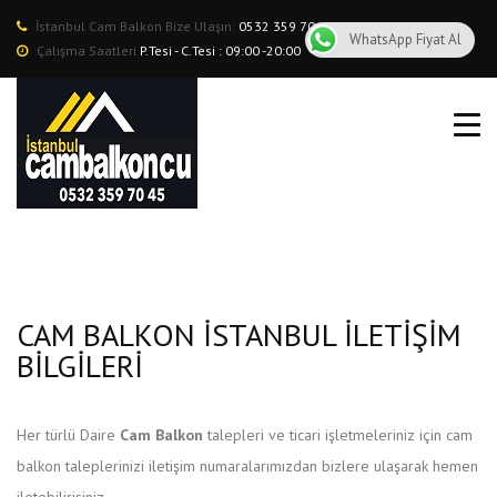
İstanbul Cam Balkon Bize Ulaşın:
0532 359 70 45
WhatsApp Fiyat Al
Çalışma Saatleri
P.Tesi - C.Tesi : 09:00 -20:00
CAM BALKON
ROLLING ROOF
ISICAMLI CAM BALKON
GIYOTIN CAM
CAM BALKON İSTANBUL İLETIŞIM
GİYOTİN CAM BALKON
BILGILERI
BÖLGELER
Her türlü Daire
Cam Balkon
talepleri ve ticari işletmeleriniz için cam
HAKKIMIZDA
balkon taleplerinizi iletişim numaralarımızdan bizlere ulaşarak hemen
REFERANSLAR